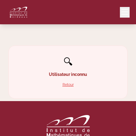
Mail
Intranet
🔍
EN
Lang
Utilisateur inconnu
Retour
Le Laboratoire
Recherche
Valorisation