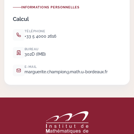
INFORMATIONS PERSONNELLES
Actions Sociéta
Calcul
TÉLÉPHONE
+33 5 4000 2616
Doctorant·e·s
BUREAU
Bibliothèque
302D (IMB)
Informatique
E-MAIL
marguerite.
champion@math.
u-bordeaux.
fr