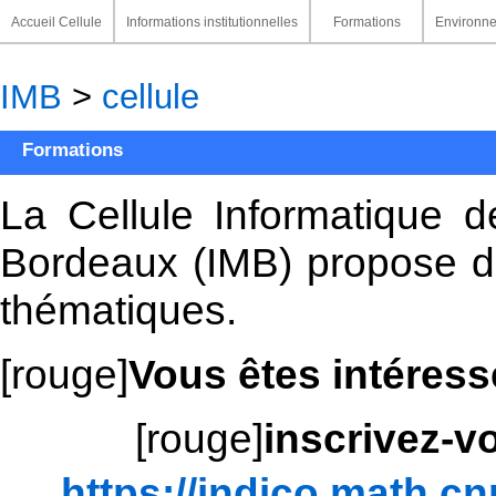
Accueil Cellule
Informations institutionnelles
Formations
Environne
IMB
>
cellule
Formations
La Cellule Informatique d
Bordeaux (IMB) propose de
thématiques.
[rouge]
Vous êtes intéress
[rouge]
inscrivez-vo
https://indico.math.cn